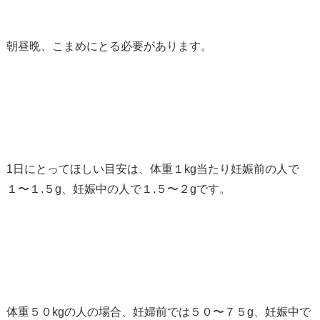
朝昼晩、こまめにとる必要があります。
1日にとってほしい目安は、体重１kg当たり妊娠前の人で
１〜１.５g、妊娠中の人で１.５〜２gです。
体重５０kgの人の場合、妊婦前では５０〜７５g、妊娠中で